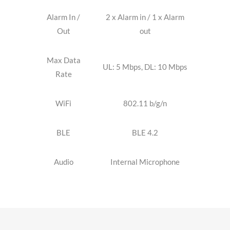
B6, B19, B8
Alarm In /
2 x Alarm in / 1 x Alarm
Out
out
Max Data
UL: 5 Mbps, DL: 10 Mbps
Rate
WiFi
802.11 b/g/n
BLE
BLE 4.2
Audio
Internal Microphone