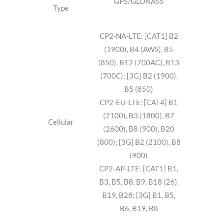
Receiver
GPS/GLONASS
Type
CP2-NA-LTE: [CAT1] B2
(1900), B4 (AWS), B5
(850), B12 (700AC), B13
(700C); [3G] B2 (1900),
B5 (850)
CP2-EU-LTE: [CAT4] B1
(2100), B3 (1800), B7
Cellular
(2600), B8 (900), B20
(800); [3G] B2 (2100), B8
(900)
CP2-AP-LTE: [CAT1] B1,
B3, B5, B8, B9, B18 (26),
B19, B28; [3G] B1, B5,