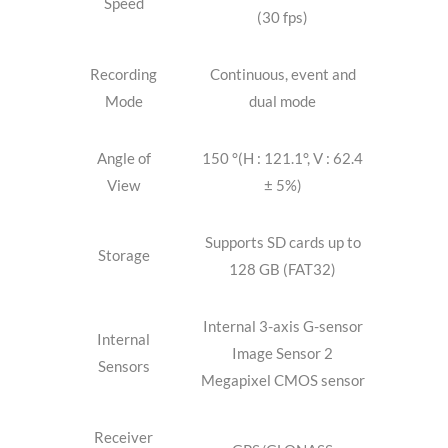
Recording
CH2: FHD (15 fps) + D1
Speed
(30 fps)
Recording
Continuous, event and
Mode
dual mode
Angle of
150 °(H : 121.1°, V : 62.4
View
± 5%)
Supports SD cards up to
Storage
128 GB (FAT32)
Internal 3-axis G-sensor
Internal
Image Sensor 2
Sensors
Megapixel CMOS sensor